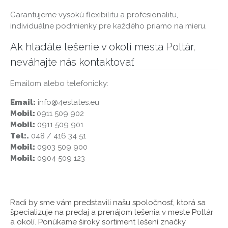
Garantujeme vysokú flexibilitu a profesionalitu,
individuálne podmienky pre každého priamo na mieru.
Ak hladáte lešenie v okolí mesta Poltár,
neváhajte nás kontaktovať
Emailom alebo telefonicky:
Email:
info@4estates.eu
Mobil:
0911 509 902
Mobil:
0911 509 901
Tel:.
048 / 416 34 51
Mobil:
0903 509 900
Mobil:
0904 509 123
Radi by sme vám predstavili našu spoločnosť, ktorá sa
špecializuje na predaj a prenájom lešenia v meste Poltár
a okolí. Ponúkame široký sortiment lešení značky