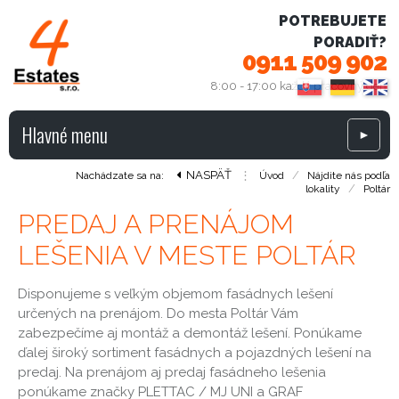
POTREBUJETE
PORADIŤ?
0911 509 902
8:00 - 17:00 každý pracovný deň
Hlavné menu
►
NASPÄŤ
⋮
/
Nachádzate sa na:
Úvod
Nájdite nás podľa
/
lokality
Poltár
PREDAJ A PRENÁJOM
LEŠENIA V MESTE POLTÁR
Disponujeme s veľkým objemom fasádnych lešení
určených na prenájom. Do mesta Poltár Vám
zabezpečíme aj montáž a demontáž lešení. Ponúkame
ďalej široký sortiment fasádnych a pojazdných lešení na
predaj. Na prenájom aj predaj fasádneho lešenia
ponúkame značky PLETTAC / MJ UNI a GRAF