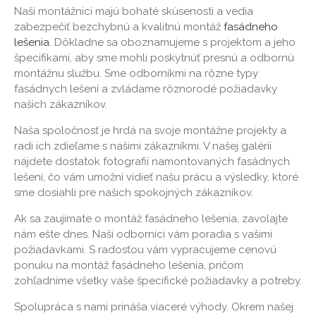
Naši montážnici majú bohaté skúsenosti a vedia
zabezpečiť bezchybnú a kvalitnú montáž
fasádneho
lešenia
. Dôkladne sa oboznamujeme s projektom a jeho
špecifikami, aby sme mohli poskytnúť presnú a odbornú
montážnu službu. Sme odborníkmi na rôzne typy
fasádnych lešení a zvládame rôznorodé požiadavky
našich zákazníkov.
Naša spoločnosť je hrdá na svoje montážne projekty a
radi ich zdieľame s našimi zákazníkmi. V našej galérii
nájdete dostatok fotografií namontovaných fasádnych
lešení, čo vám umožní vidieť našu prácu a výsledky, ktoré
sme dosiahli pre našich spokojných zákazníkov.
Ak sa zaujímate o montáž fasádneho lešenia, zavolajte
nám ešte dnes. Naši odborníci vám poradia s vašimi
požiadavkami. S radosťou vám vypracujeme cenovú
ponuku na montáž fasádneho lešenia, pričom
zohľadníme všetky vaše špecifické požiadavky a potreby.
Spolupráca s nami prináša viaceré výhody. Okrem našej