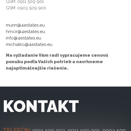
GSM:
0911 509 901
GSM:
0903 509 900
murin@4estates.eu
hrncir@4estates.eu
info@4estates.eu
michalko@4estates.eu
Na vyžiadanie Vám radi vypracujeme cenovú
ponuku podľa Vašich potrieb a navrhneme
najoptimálnejšie riešenie.
KONTAKT
TELEFÓN:
0911 509 902
,
0911 509 901
,
0903 509