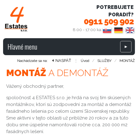
POTREBUJETE
PORADIŤ?
0911 509 902
8:00 - 17:00 každý pracovný deň
Hlavné menu
►
NASPÄŤ
⋮
/
/
Nachádzate sa na:
Úvod
SLUŽBY
MONTÁŽ
MONTÁŽ
A DEMONTÁŽ
Vážený obchodný partner,
spoločnosť 4 ESTATES s.r.o. je hrdá na svoj tím skúsených
montážnikov, ktorí sú zodpovední za montáž a demontáž
fasádneho lešenia po celom území Slovenskej republiky.
Sme aktívni v tejto oblasti už približne 20 rokov a za túto
dobu sme úspešne namontovali ročne cca. 200 000 m2
fasádnych lešení.