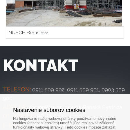
NÚSCH Bratislava
KONTAKT
TELEFÓN:
0911 509 902
,
0911 509 901
,
0903 509
900
ADRESA:
Kremnička 53, 974 05 Banská Bystrica
Nastavenie súborov cookies
OTVORENÉ:
PO-PI: 8:00 - 17:00
Na fungovanie našej webovej stránky používame nevyhnutné
cookies (essential cookies) umožňujúce realizovať základné
E-MAIL:
info@4estates.eu
funkcionality webovej stránky. Tieto cookies môžete zakázať