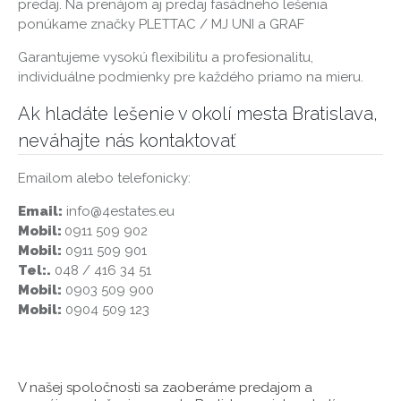
predaj. Na prenájom aj predaj fasádneho lešenia
ponúkame značky PLETTAC / MJ UNI a GRAF
Garantujeme vysokú flexibilitu a profesionalitu,
individuálne podmienky pre každého priamo na mieru.
Ak hladáte lešenie v okolí mesta Bratislava,
neváhajte nás kontaktovať
Emailom alebo telefonicky:
Email:
info@4estates.eu
Mobil:
0911 509 902
Mobil:
0911 509 901
Tel:.
048 / 416 34 51
Mobil:
0903 509 900
Mobil:
0904 509 123
V našej spoločnosti sa zaoberáme predajom a