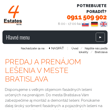
POTREBUJETE
PORADIŤ?
0911 509 902
8:00 - 17:00 každý pracovný deň
Hlavné menu
►
NASPÄŤ
⋮
/
Nachádzate sa na:
Úvod
Nájdite nás podľa
/
lokality
Bratislava
PREDAJ A PRENÁJOM
LEŠENIA V MESTE
BRATISLAVA
Disponujeme s veľkým objemom fasádnych lešení
určených na prenájom. Do mesta Bratislava Vám
zabezpečíme aj montáž a demontáž lešení. Ponúkame
ďalej široký sortiment fasádnych a pojazdných lešení na