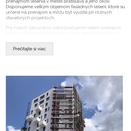
prenájmom lešenia v meste Bratislava a jeho okolí.
Disponujeme veľkým objemom fasádnych lešení, ktoré sú
určené na prenájom a môžu byť využité pri rôznych
stavebných projektoch.
Pre našich zákazníkov zabezpečujeme nielen prenájom
lešenia, ale aj
montáž lešenia
a jeho demontáž priamo v
meste Bratislava. Naši skúsení technici sú vyškolení v
správnej inštalácii lešenia a garantujú bezpečný a
Prečítajte si viac
efektívny priebeh vašej stavebnej práce.
Okrem prenájmu lešenia ponúkame tiež široký sortiment
fasádnych a pojazdných lešení na predaj. V našej
ponuke nájdete lešenia značiek PLETTAC / MJ UNI a
GRAF, ktoré sú známe svojou kvalitou a spoľahlivosťou.
Naši odborníci vám radi poradia pri výbere lešenia, ktoré
najlepšie vyhovuje vašim potrebám a požiadavkám.
V našej ponuke nechýbajú ani kvalitné hliníkové
nájazdové rampy, ktoré sú vhodné pre rôzne typy
kolesovej aj pásovej techniky. Tieto rampy vám umožnia
jednoduché a bezpečné nakladanie a vykladanie
stavebných strojov a techniky.
Naša spoločnosť sa vyznačuje vysokou flexibilitou a