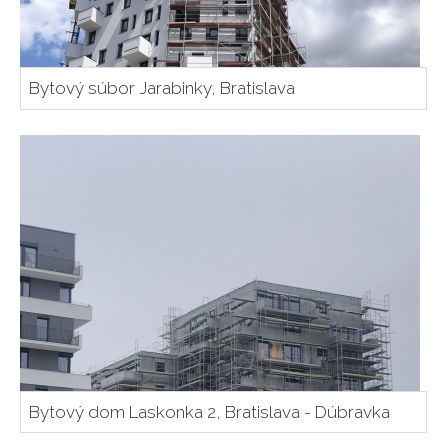
profesionalitou vo všetkých našich službách. Vieme sa
prispôsobiť individuálnym potrebám každého zákazníka
a ponúkame mu individuálne podmienky, ktoré budú
vyhovovať jeho konkrétnym požiadavkám.
Bytový súbor Jarabinky, Bratislava
Ak hľadáte spoľahlivého partnera pre predaj alebo
prenájom lešenia v meste Bratislava a jeho okolí,
neváhajte nás
kontaktovať
. Naši odborníci vám poskytnú
bližšie informácie o našej ponuke a poradia vám s
výberom najvhodnejšieho riešenia pre vaše stavebné
projekty.
Bytový dom Laskonka 2, Bratislava - Dúbravka