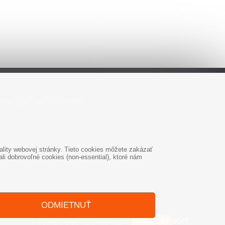
rebný súhlas s cookies
lity webovej stránky. Tieto cookies môžete zakázať
i dobrovoľné cookies (non-essential), ktoré nám
ODMIETNUŤ
Tvorba web stránok
od