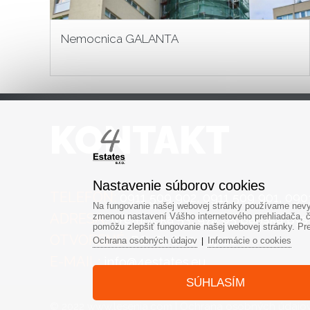
Nemocnica GALANTA
KONTAKT
Nastavenie súborov cookies
TELEFÓN:
0911 509 902
,
0911 509 901
,
090
Na fungovanie našej webovej stránky používame nevyh
ADRESA:
zmenou nastavení Vášho internetového prehliadača, č
Kremnička 53, 974 05 Banská Byst
pomôžu zlepšiť fungovanie našej webovej stránky. Pre 
OTVORENÉ:
PO-PI: 8:00 - 17:00
Ochrana osobných údajov
Informácie o cookies
|
E-MAIL:
info@4estates.eu
SÚHLASÍM
© 2022 www.lesenia.com |
Ochrana osobných údajo