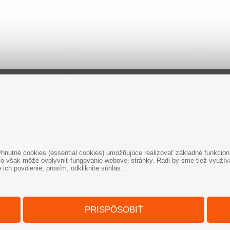
Pre zobrazenie mapy je pot
3 509 900
nutné cookies (essential cookies) umožňujúce realizovať základné funkciona
o však môže ovplyvniť fungovanie webovej stránky. Radi by sme tiež využíval
rica
ich povolenie, prosím, odkliknite súhlas.
PRISPÔSOBIŤ
v
|
Cookies