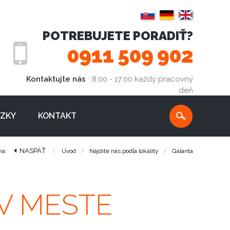
POTREBUJETE PORADIŤ?
0911 509 902
Kontaktujte nás
8:00 - 17:00 každý pracovný
deň
ÁZKY
KONTAKT
NASPÄŤ
⋮
/
/
na:
Úvod
Nájdite nás podľa lokality
Galanta
V MESTE