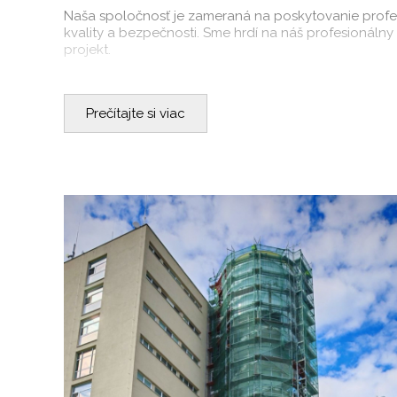
Naša spoločnosť je zameraná na poskytovanie profesi
kvality a bezpečnosti. Sme hrdí na náš profesionál
projekt.
Pri požičiavaní lešenia zabezpečíme aj jeho montáž 
skúsení v montáži a demontáži lešenia, a tak sa môž
Prečítajte si viac
Veríme v individuálny prístup ku každému zákazníkovi.
vyhovuje vašim potrebám. Sme tu pre vás s odborn
Našou prioritou je vaša spokojnosť. Sme presvedčení
hľadáte spoľahlivého partnera pre predaj a požičova
a pomôžeme vám vybrať najvhodnejšie riešenie pre váš