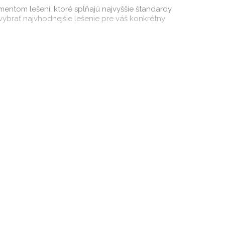
mentom lešení, ktoré spĺňajú najvyššie štandardy
ybrať najvhodnejšie lešenie pre váš konkrétny
užívaním lešenia. Naši odborníci sú zodpovední a
sa snažíme poskytnúť riešenie, ktoré najlepšie
ehli úspešne a bez problémov.
sť nám umožňujú poskytovať kvalitné služby. Ak
vám poskytneme bližšie informácie o našich službách
ity.