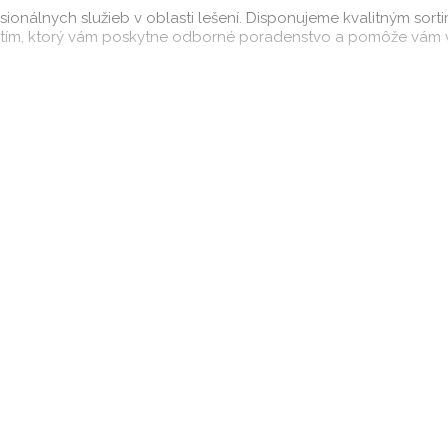
onálnych služieb v oblasti lešení. Disponujeme kvalitným sorti
ny tím, ktorý vám poskytne odborné poradenstvo a pomôže vám v
a demontáž, aby ste mali jednoduchú a pohodlnú skúsenosť s vy
ete spoľahnúť na ich odbornosť a presnosť.
 Každý projekt má svoje špecifické požiadavky a ciele, a preto 
ým poradenstvom a podporou, aby vaše stavebné projekty preb
, že dlhoročné skúsenosti, profesionálny prístup a zodpovedno
nie lešenia v meste Galanta, neváhajte nás kontaktovať. Radi 
 projekt. Vaša spokojnosť je naším cieľom a zárukou našej kval