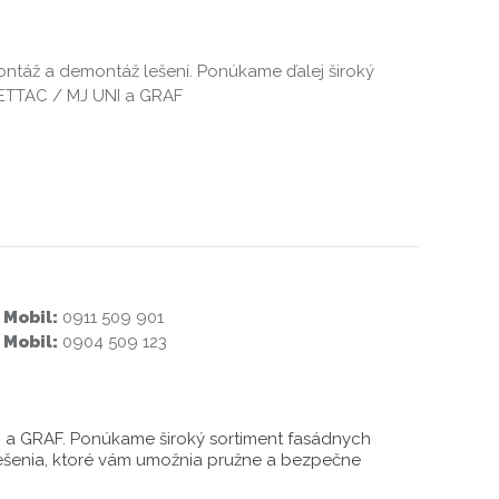
táž a demontáž lešení. Ponúkame ďalej široký
LETTAC / MJ UNI a GRAF
Mobil:
0911 509 901
Mobil:
0904 509 123
a GRAF. Ponúkame široký sortiment fasádnych
lešenia, ktoré vám umožnia pružne a bezpečne