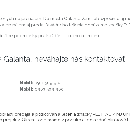
čených na prenájom. Do mesta Galanta Vám zabezpečíme aj mon
. Na prenájom aj predaj fasádneho lešenia ponúkame značky P
ividuálne podmienky pre každého priamo na mieru.
a Galanta, neváhajte nás kontaktovať
Mobil:
0911 509 902
Mobil:
0903 509 900
oblasti predaja a
požičovania lešenia
značky PLETTAC / MJ UNI 
bné projekty. Okrem toho máme v ponuke aj pojazdné hliníkové 