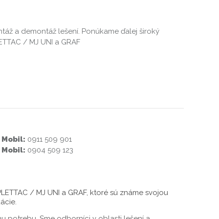
áž a demontáž lešení. Ponúkame ďalej široký
LETTAC / MJ UNI a GRAF
Mobil:
0911 509 901
Mobil:
0904 509 123
 PLETTAC / MJ UNI a GRAF, ktoré sú známe svojou
ácie.
potrebu. Sme odborníci v oblasti lešení a