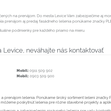
ených na prenájom. Do mesta Levice Vám zabezpečíme aj mont
. Na prenájom aj predaj fasádneho lešenia ponúkame značky P
ividuálne podmienky pre každého priamo na mieru.
a Levice, neváhajte nás kontaktovať
Mobil:
0911 509 902
Mobil:
0903 509 900
j a prenájom lešenia. Ponúkame široký sortiment lešení značky
e môžeme poskytnúť lešenia pre rôzne stavebné projekty a aplik
ýberom a zabezpečením správneho lešenia pre vašu konkrétnu 