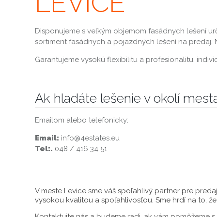
LEVICE
Disponujeme s veľkým objemom fasádnych lešení urč
sortiment fasádnych a pojazdných lešení na predaj
Garantujeme vysokú flexibilitu a profesionalitu, ind
Ak hladáte lešenie v okolí mest
Emailom alebo telefonicky:
Email:
info@4estates.eu
Tel:.
048 / 416 34 51
V meste Levice sme váš spoľahlivý partner pre preda
vysokou kvalitou a spoľahlivosťou. Sme hrdí na to, ž
Kontaktujte nás
a budeme radi, ak vám pomôžeme s v