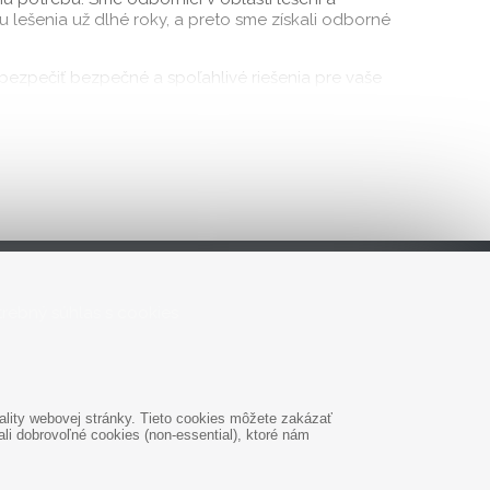
lešenia už dlhé roky, a preto sme získali odborné
bezpečiť bezpečné a spoľahlivé riešenia pre vaše
ie štandardy. Dôverujte nám a zabezpečíme vám
lešenie, ktoré je vhodné pre vašu konkrétnu
dia vám pri výbere správneho lešenia.
svedčení, že naša široká ponuka lešení,
lešenie, ktoré presne vyhovuje vašim potrebám a
rebný súhlas s cookies
lity webovej stránky. Tieto cookies môžete zakázať
i dobrovoľné cookies (non-essential), ktoré nám