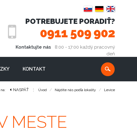
POTREBUJETE PORADIŤ?
0911 509 902
Kontaktujte nás
8:00 - 17:00 každý pracovný
deň
ÁZKY
KONTAKT
NASPÄŤ
⋮
/
/
 na:
Úvod
Nájdite nás podľa lokality
Levice
V MESTE